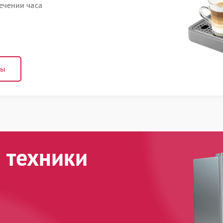
ечении часа
ны
 техники