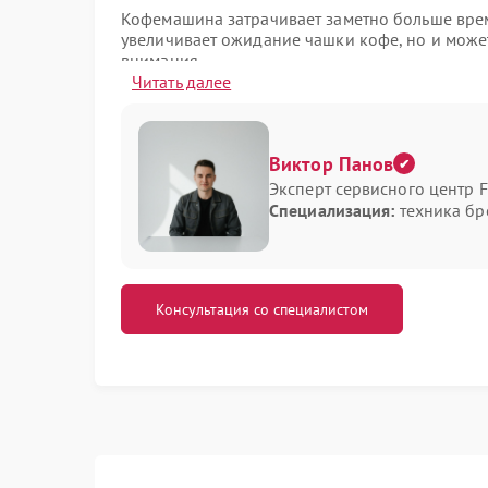
Кофемашина затрачивает заметно больше врем
увеличивает ожидание чашки кофе, но и може
внимания.
Читать далее
Среди возможных причин замедленного нагре
образование накипи на нагревательном эле
сбой в работе термостата или датчика темп
Виктор Панов
пониженное напряжение в электросети;
Эксперт сервисного центр 
износ нагревательного элемента.
Специализация:
техника б
Чтобы частично снизить риск возникновения 
декальцинацию согласно инструкции к кофема
если нагрев остается замедленным, стоит обр
диагностику и определят, требуется ли ремонт
Консультация со специалистом
Для оперативного устранения неисправности 
центр Redmond. Мастера обладают необходи
комплектующими, что позволяет качественно 
обязательства.
Не откладывайте визит в сервис FIX-REDMOND
повреждениям, а значит — к увеличению стои
в сервисном центре Redmond поможет поддерж