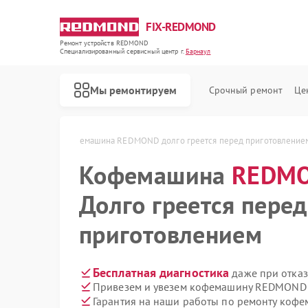
FIX-REDMOND
Ремонт устройств REDMOND
Специализированный cервисный центр г.
Барнаул
Мы ремонтируем
Срочный ремонт
Це
ND в Барнауле
Кофемашина REDMOND долго греется перед приготовление
Кофемашина
REDM
Долго греется перед
приготовлением
Бесплатная диагностика
даже при отказ
Привезем и увезем кофемашину REDMOND 
Ремонт роботов-пылесосов REDMOND
Ремонт парогенераторов REDMOND
Ремонт водонагревателей REDMOND
Ремонт вертикальных пылесосов REDMOND
Ремонт планетарных миксеров REDMOND
Ремонт очистителей воздуха REDMOND
Ремонт роботов-стеклоочистителей REDMOND
Гарантия на наши работы по ремонту ко