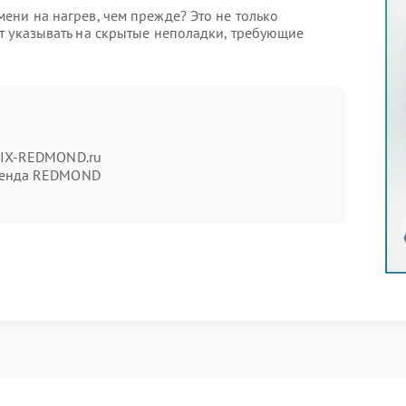
ени на нагрев, чем прежде? Это не только
т указывать на скрытые неполадки, требующие
ва выделяют:
менте;
ературы;
FIX-REDMOND.ru
ренда REDMOND
проблемы, рекомендуется регулярно проводить
шине и использовать фильтрованную воду. Однако
атиться в сервис Redmond. Специалисты проведут
 Redmond.
вы можете посетить авторизованный сервисный
мым оборудованием и оригинальными
выполнять ремонт и сохранять гарантийные
: промедление может привести к более серьезным
мости ремонта в будущем. Регулярное обслуживание
ивать работоспособность устройства и избежать