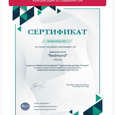
Консультация со специалистом
сбой в настройках степени помола (установлен
слишком мелкий помол, создающий перегрузку);
проблемы с электродвигателем или платой
управления;
использование слишком маслянистых сортов
кофе, приводящее к налипанию на жернова.
Что можно сделать
самостоятельно
Прежде чем обращаться в сервис Redmond,
попробуйте выполнить ряд простых шагов:
отключите устройство от электросети;
проверьте контейнер для зерен — убедитесь, что он
заполнен и в нем нет посторонних предметов;
осмотрите жернова на предмет загрязнений или
застрявших частиц;
попробуйте отрегулировать степень помола на
более крупный размер;
если возможно, аккуратно очистите механизм от
кофейной пыли.