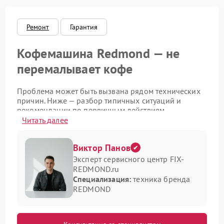
Ремонт
Гарантия
Кофемашина Redmond — не
перемалывает кофе
Проблема может быть вызвана рядом технических
причин. Ниже — разбор типичных ситуаций и
рекомендации по первичным действиям.
Читать далее
Возможные причины
неисправности
Виктор Панов
Эксперт сервисного центр FIX-
Чтобы понять, почему кофемашина Redmond не
REDMOND.ru
выполняет помол, стоит рассмотреть несколько
Специализация:
техника бренда
распространенных сценариев:
REDMOND
засорение механизма помола кофейной пылью
или посторонними предметами;
износ жерновов из‑за длительной эксплуатации;