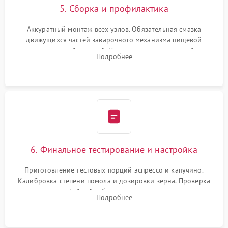
5. Сборка и профилактика
Аккуратный монтаж всех узлов. Обязательная смазка
движущихся частей заварочного механизма пищевой
силиконовой смазкой. Проведение программной
Подробнее
декальцинации и очистки системы от кофейных масел.
Надежная фиксация всех соединений.
6. Финальное тестирование и настройка
Приготовление тестовых порций эспрессо и капучино.
Калибровка степени помола и дозировки зерна. Проверка
плотности кофейной таблетки, температуры напитка и
Подробнее
качества молочной пены. Контроль отсутствия посторонних
шумов и протечек.