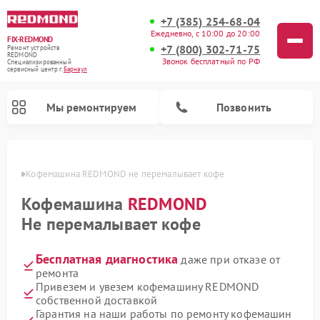
+7 (385) 254-68-04
Ежедневно, с 10:00 до 20:00
FIX-REDMOND
+7 (800) 302-71-75
Ремонт устройств
REDMOND
Звонок бесплатный по РФ
Специализированный
cервисный центр г.
Барнаул
Мы ремонтируем
Позвонить
науле
Кофемашина REDMOND не перемалывает кофе
Кофемашина
REDMOND
Не перемалывает кофе
Бесплатная диагностика
даже при отказе от
ремонта
Привезем и увезем кофемашину REDMOND
собственной доставкой
Ремонт роботов-стеклоочистителей REDMOND
Ремонт роботов-пылесосов REDMOND
Ремонт водонагревателей REDMOND
Ремонт планетарных миксеров REDMOND
Ремонт вертикальных пылесосов REDMOND
Ремонт парогенераторов REDMOND
Ремонт очистителей воздуха REDMOND
Гарантия на наши работы по ремонту кофемашин