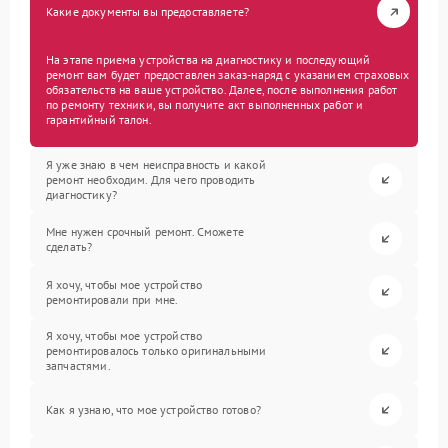
Какие документы вы предоставляете?
На этапе приема устройства на диагностику и последующий
ремонт вам будет предоставлен заказ-наряд с указанием страховых
обязательств на ваше устройство. Далее, после выполнения работ
по ремонту техники, вы получите акт выполненных работ и
гарантийный талон.
Я уже знаю в чем неисправность и какой
ремонт необходим. Для чего проводить
диагностику?
Мне нужен срочный ремонт. Сможете
сделать?
Я хочу, чтобы мое устройство
ремонтировали при мне.
Я хочу, чтобы мое устройство
ремонтировалось только оригинальными
запчастями.
Как я узнаю, что мое устройство готово?