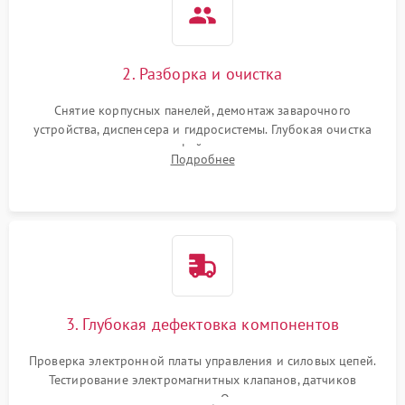
2. Разборка и очистка
Снятие корпусных панелей, демонтаж заварочного
устройства, диспенсера и гидросистемы. Глубокая очистка
внутренних узлов от кофейных масел, жмыха и накипи.
Подробнее
Промывка дренажных каналов и фильтров с использованием
специализированной химии.
3. Глубокая дефектовка компонентов
Проверка электронной платы управления и силовых цепей.
Тестирование электромагнитных клапанов, датчиков
температуры и расходомера. Оценка степени износа