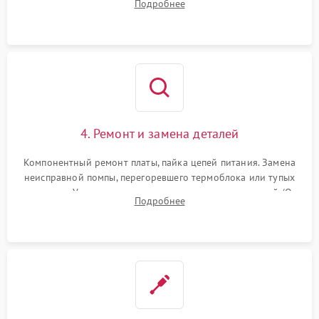
Подробнее
жерновов кофемолки, уплотнительных колец гидросистемы
и шестерней редуктора.
4. Ремонт и замена деталей
Компонентный ремонт платы, пайка цепей питания. Замена
неисправной помпы, перегоревшего термоблока или тупых
жерновов. Установка новых силиконовых уплотнителей (O-
Подробнее
ring) и тефлоновых трубок для надежного устранения
протечек.