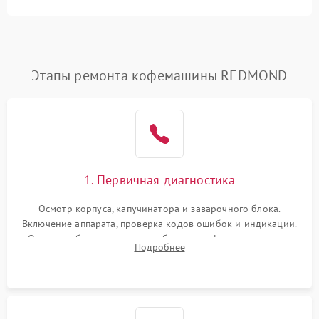
Этапы ремонта кофемашины REDMOND
1. Первичная диагностика
Осмотр корпуса, капучинатора и заварочного блока.
Включение аппарата, проверка кодов ошибок и индикации.
Оценка работы помпы, термоблока и кофемолки на слух.
Подробнее
Измерение температуры и давления воды для выявления
локализации поломки.