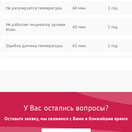
Не регулируется температура
60 мин
1 год
Не работает индикатор уровня
60 мин
1 год
воды
Ошибка датчика температуры
65 мин
1 год
Не работает индикатор
55 мин
1 год
Ошибка платы управления
75 мин
1 год
Сбой режима работы
70 мин
1 год
У Вас остались вопросы?
Не сохраняет настройки
65 мин
1 год
Оставьте заявку, мы свяжемся с Вами в ближайшее время
Не включается
60 мин
1 год