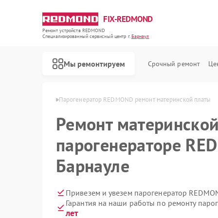
FIX-REDMOND
Ремонт устройств REDMOND
Специализированный cервисный центр г.
Барнаул
Мы ремонтируем
Срочный ремонт
Це
REDMOND в Барнауле
Парогенератор REDMOND ремонт материнской платы
Ремонт материнской
парогенераторе RE
Барнауле
Привезем и увезем парогенератор REDMON
Гарантия на наши работы по ремонту па
Ремонт роботов-пылесосов REDMOND
Ремонт водонагревателей REDMOND
Ремонт вертикальных пылесосов REDMOND
Ремонт планетарных миксеров REDMOND
Ремонт очистителей воздуха REDMOND
Ремонт роботов-стеклоочистителей REDMOND
лет