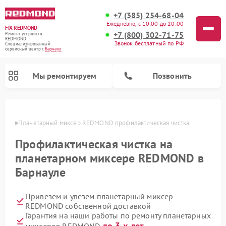
+7 (385) 254-68-04
Ежедневно, с 10:00 до 20:00
FIX-REDMOND
+7 (800) 302-71-75
Ремонт устройств
REDMOND
Звонок бесплатный по РФ
Специализированный
cервисный центр г.
Барнаул
Мы ремонтируем
Позвонить
науле
Планетарный миксер REDMOND профилактическая чистка
Профилактическая чистка на
планетарном миксере REDMOND в
Барнауле
Привезем и увезем планетарный миксер
REDMOND собственной доставкой
Ремонт роботов-стеклоочистителей REDMOND
Ремонт вертикальных пылесосов REDMOND
Ремонт роботов-пылесосов REDMOND
Ремонт парогенераторов REDMOND
Ремонт водонагревателей REDMOND
Ремонт очистителей воздуха REDMOND
Гарантия на наши работы по ремонту планетарных
до 3-х лет