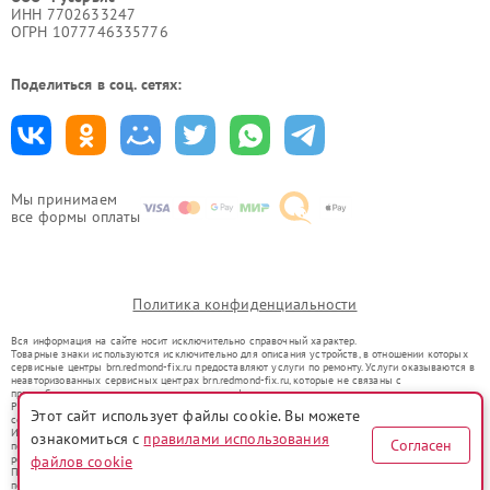
ИНН 7702633247
ОГРН 1077746335776
Поделиться в соц. сетях:
Мы принимаем
все формы оплаты
Политика конфиденциальности
Вся информация на сайте носит исключительно справочный характер.
Товарные знаки используются исключительно для описания устройств, в отношении которых
сервисные центры brn.redmond-fix.ru предоставляют услуги по ремонту. Услуги оказываются в
неавторизованных сервисных центрах brn.redmond-fix.ru, которые не связаны с
правообладателями товарных знаков или их официальными представителями.
Ремонт осуществляется для устройств, уже введенных в гражданский оборот в соответствии
Этот сайт использует файлы cookie. Вы можете
со статьей 1487 ГК РФ.
Использование товарных знаков не преследует цели индивидуализации услуг или введения
ознакомиться с
правилами использования
Согласен
потребителей в заблуждение, а служит для информирования о предоставляемых услугах по
ремонту техники указанных брендов.
файлов cookie
Представленная на сайте информация не является публичной офертой, определяемой
положениями Статьи 437(2) Гражданского кодекса РФ