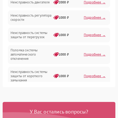
Неисправность двигателя
2000 ₽
Подробнее →
Электропитание
Неисправность регулятора
Привод
1000 ₽
Подробнее →
скорости
Неисправность системы
1000 ₽
Подробнее →
защиты от перегрузок
Поломка системы
автоматического
1000 ₽
Подробнее →
отключения
Неисправность системы
защиты от короткого
1000 ₽
Подробнее →
замыкания
Повреждение системы
1000 ₽
Подробнее →
защиты от перегрева
У Вас остались вопросы?
Неисправность системы
защиты от
1000 ₽
Подробнее →