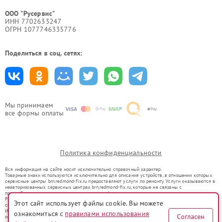
ООО "Русервис"
ИНН 7702633247
ОГРН 1077746335776
Поделиться в соц. сетях:
Мы принимаем
все формы оплаты
Политика конфиденциальности
Вся информация на сайте носит исключительно справочный характер.
Товарные знаки используются исключительно для описания устройств, в отношении которых
сервисные центры brn.redmond-fix.ru предоставляют услуги по ремонту. Услуги оказываются в
неавторизованных сервисных центрах brn.redmond-fix.ru, которые не связаны с
правообладателями товарных знаков или их официальными представителями.
Ремонт осуществляется для устройств, уже введенных в гражданский оборот в соответствии
Этот сайт использует файлы cookie. Вы можете
со статьей 1487 ГК РФ.
Использование товарных знаков не преследует цели индивидуализации услуг или введения
ознакомиться с
правилами использования
Согласен
потребителей в заблуждение, а служит для информирования о предоставляемых услугах по