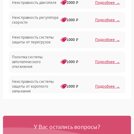
Неисправность двигателя
2000 ₽
Подробнее →
Электропитание
Неисправность регулятора
Привод
1000 ₽
Подробнее →
скорости
Неисправность системы
1000 ₽
Подробнее →
защиты от перегрузок
Поломка системы
автоматического
1000 ₽
Подробнее →
отключения
Неисправность системы
защиты от короткого
1000 ₽
Подробнее →
замыкания
Повреждение системы
1000 ₽
Подробнее →
защиты от перегрева
У Вас остались вопросы?
Неисправность системы
защиты от
1000 ₽
Подробнее →