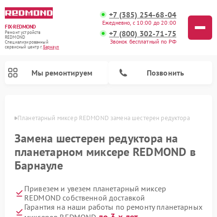
+7 (385) 254-68-04
Ежедневно, с 10:00 до 20:00
FIX-REDMOND
+7 (800) 302-71-75
Ремонт устройств
REDMOND
Звонок бесплатный по РФ
Специализированный
cервисный центр г.
Барнаул
Мы ремонтируем
Позвонить
науле
Планетарный миксер REDMOND замена шестерен редуктора
Замена шестерен редуктора на
планетарном миксере REDMOND в
Барнауле
Привезем и увезем планетарный миксер
REDMOND собственной доставкой
Ремонт роботов-стеклоочистителей REDMOND
Ремонт вертикальных пылесосов REDMOND
Ремонт роботов-пылесосов REDMOND
Ремонт парогенераторов REDMOND
Ремонт водонагревателей REDMOND
Ремонт очистителей воздуха REDMOND
Гарантия на наши работы по ремонту планетарных
до 3-х лет