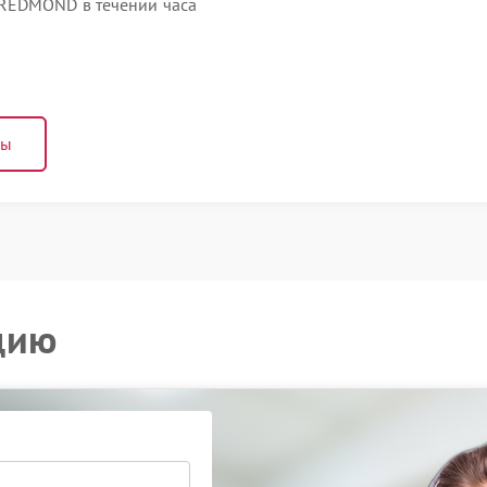
REDMOND в течении часа
ны
цию