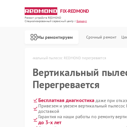
FIX-REDMOND
Ремонт устройств REDMOND
Специализированный cервисный центр г.
Барнаул
Мы ремонтируем
Срочный ремонт
Це
D в Барнауле
Вертикальный пылесос REDMOND перегревается
Вертикальный пыле
Перегревается
Бесплатная диагностика
даже при отказ
Привезем и увезем вертикальный пылесо
доставкой
Гарантия на наши работы по ремонту вер
Ремонт роботов-пылесосов REDMOND
Ремонт парогенераторов REDMOND
Ремонт водонагревателей REDMOND
Ремонт планетарных миксеров REDMOND
Ремонт очистителей воздуха REDMOND
Ремонт роботов-стеклоочистителей REDMOND
до 3-х лет