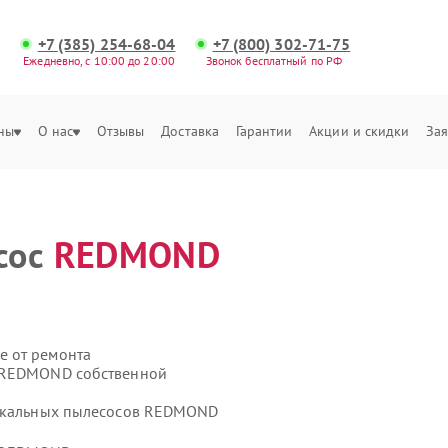
+7 (385) 254-68-04
+7 (800) 302-71-75
Ежедневно, с 10:00 до 20:00
Звонок бесплатный по РФ
ны
О нас
Отзывы
Доставка
Гарантии
Акции и скидки
Зая
сос
REDMOND
е от ремонта
с REDMOND собственной
тикальных пылесосов REDMOND