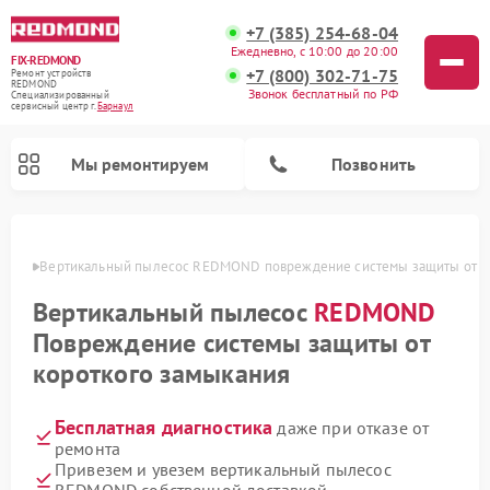
+7 (385) 254-68-04
Ежедневно, с 10:00 до 20:00
FIX-REDMOND
+7 (800) 302-71-75
Ремонт устройств
REDMOND
Звонок бесплатный по РФ
Специализированный
cервисный центр г.
Барнаул
Мы ремонтируем
Позвонить
науле
Вертикальный пылесос REDMOND повреждение системы защиты от к
Вертикальный пылесос
REDMOND
Повреждение системы защиты от
короткого замыкания
Бесплатная диагностика
даже при отказе от
ремонта
Ремонт роботов-стеклоочистителей REDMOND
Ремонт роботов-пылесосов REDMOND
Ремонт парогенераторов REDMOND
Ремонт планетарных миксеров REDMOND
Ремонт водонагревателей REDMOND
Ремонт очистителей воздуха REDMOND
Привезем и увезем вертикальный пылесос