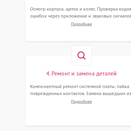
Осмотр корпуса, щеток и колес. Проверка кодо
ошибок через приложение и звуковых сигналов
Замер емкости аккумулятора и тестирование
Подробнее
базовой станции зарядки. Оценка работы
лидара, бампера и датчиков падения для
локализации неисправности.
4. Ремонт и замена деталей
Компонентный ремонт системной платы, пайка
поврежденных контактов. Замена вышедших и
строя двигателей, изношенного аккумулятора,
Подробнее
неисправного лидара или помпы подачи воды.
Восстановление шлейфов и устранение
последствий попадания влаги.