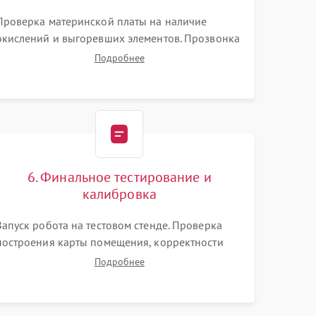
Проверка материнской платы на наличие
окислений и выгоревших элементов. Прозвонка
цепей питания, тестирование приводных
Подробнее
моторов колес и турбины всасывания. Оценка
состояния оптических и инфракрасных
датчиков, а также механизма лазерного
дальномера.
6. Финальное тестирование и
калибровка
Запуск робота на тестовом стенде. Проверка
построения карты помещения, корректности
навигации и обхода препятствий. Оценка силы
Подробнее
всасывания и работы турбины. Тестирование
автоматического возврата на док-станцию и
процесса зарядки.