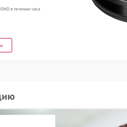
OND в течении часа
ны
цию