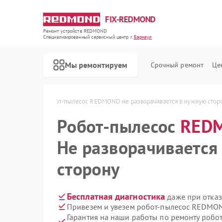
FIX-REDMOND
Ремонт устройств REDMOND
Специализированный cервисный центр г.
Барнаул
Мы ремонтируем
Срочный ремонт
Це
ND в Барнауле
Робот-пылесос REDMOND не разворачивается в нужную стор
Робот-пылесос
RED
Не разворачивается
сторону
Бесплатная диагностика
даже при отказ
Привезем и увезем робот-пылесос REDMON
Ремонт парогенераторов REDMOND
Ремонт водонагревателей REDMOND
Ремонт вертикальных пылесосов REDMOND
Ремонт планетарных миксеров REDMOND
Ремонт очистителей воздуха REDMOND
Ремонт роботов-стеклоочистителей REDMOND
Гарантия на наши работы по ремонту ро