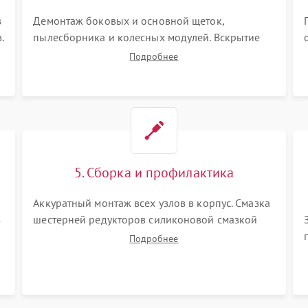
в
Демонтаж боковых и основной щеток,
.
пылесборника и колесных модулей. Вскрытие
корпуса робота. Тщательная очистка внутренних
Подробнее
полостей, шестерней и плат от скопившейся
пыли, волос и шерсти животных с
использованием сжатого воздуха и щеток.
5. Сборка и профилактика
Аккуратный монтаж всех узлов в корпус. Смазка
з
шестерней редукторов силиконовой смазкой
для снижения шума. Установка новых
Подробнее
расходных материалов (HEPA-фильтров,
микрофибры, щеток). Надежная фиксация
разъемов и проверка герметичности водяного
контура.