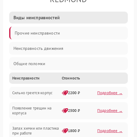
Виды неисправностей
Прочие неисправности
Неисправность движения
Общие поломки
Неисправности
Стоимость
Неисправность датчиков
Сильно греется корпус
2200 ₽
Подробнее →
Неисправность программного обеспечения
Появление трещин на
Проблемы с сигналом
2500 ₽
Подробнее →
корпуса
Неисправность резервуаров и систем подачи воды
Запах химии или пластика
1800 ₽
Подробнее →
при работе