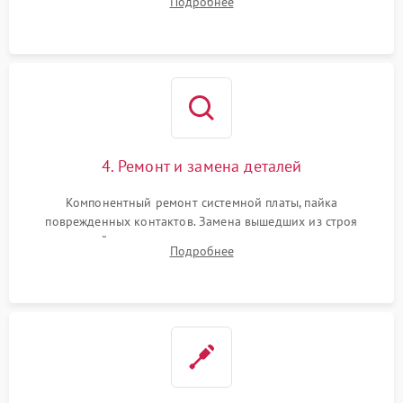
Подробнее
всасывания. Оценка состояния оптических и инфракрасных
датчиков, а также механизма лазерного дальномера.
4. Ремонт и замена деталей
Компонентный ремонт системной платы, пайка
поврежденных контактов. Замена вышедших из строя
двигателей, изношенного аккумулятора, неисправного
Подробнее
лидара или помпы подачи воды. Восстановление шлейфов и
устранение последствий попадания влаги.