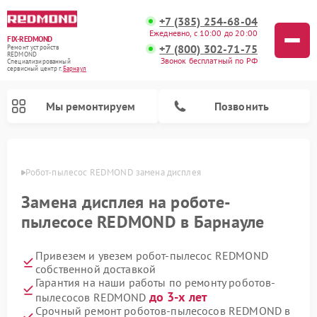
+7 (385) 254-68-04
Ежедневно, с 10:00 до 20:00
FIX-REDMOND
+7 (800) 302-71-75
Ремонт устройств
REDMOND
Звонок бесплатный по РФ
Специализированный
cервисный центр г.
Барнаул
Мы ремонтируем
Позвонить
науле
Робот-пылесос REDMOND замена дисплея
Замена дисплея на роботе-
пылесосе REDMOND в Барнауле
Привезем и увезем робот-пылесос REDMOND
собственной доставкой
Гарантия на наши работы по ремонту роботов-
до 3-х лет
пылесосов REDMOND
Ремонт роботов-стеклоочистителей REDMOND
Ремонт водонагревателей REDMOND
Ремонт планетарных миксеров REDMOND
Ремонт вертикальных пылесосов REDMOND
Ремонт парогенераторов REDMOND
Ремонт очистителей воздуха REDMOND
Срочный ремонт роботов-пылесосов REDMOND в