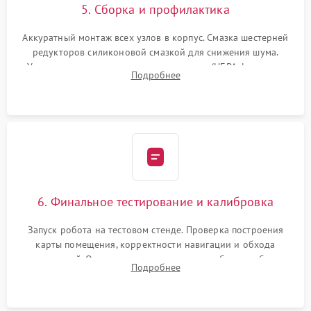
5. Сборка и профилактика
Аккуратный монтаж всех узлов в корпус. Смазка шестерней
редукторов силиконовой смазкой для снижения шума.
Установка новых расходных материалов (HEPA-фильтров,
Подробнее
микрофибры, щеток). Надежная фиксация разъемов и
проверка герметичности водяного контура.
6. Финальное тестирование и калибровка
Запуск робота на тестовом стенде. Проверка построения
карты помещения, корректности навигации и обхода
препятствий. Оценка силы всасывания и работы турбины.
Подробнее
Тестирование автоматического возврата на док-станцию и
процесса зарядки.