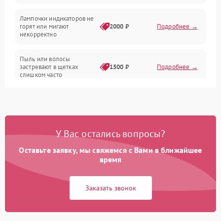
Проблемы с механикой
Лампочки индикаторов не
горят или мигают
2000 ₽
Подробнее →
Батарея
некорректно
Режим работы
Пыль или волосы
застревают в щетках
1500 ₽
Подробнее →
слишком часто
Программные сбои
У Вас остались вопросы?
Оставьте заявку, мы свяжемся с Вами в ближайшее
время
Заказать звонок