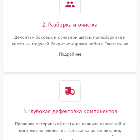
2. Разборка и очистка
Демонтаж боковых и основной щеток, пылесборника и
колесных модулей. Вскрытие корпуса робота. Тщательная
очистка внутренних полостей, шестерней и плат от
Подробнее
скопившейся пыли, волос и шерсти животных с
использованием сжатого воздуха и щеток.
3. Глубокая дефектовка компонентов
Проверка материнской платы на наличие окислений и
выгоревших элементов. Прозвонка цепей питания,
тестирование приводных моторов колес и турбины