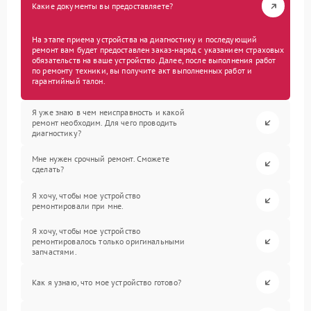
Какие документы вы предоставляете?
На этапе приема устройства на диагностику и последующий
ремонт вам будет предоставлен заказ-наряд с указанием страховых
обязательств на ваше устройство. Далее, после выполнения работ
по ремонту техники, вы получите акт выполненных работ и
гарантийный талон.
Я уже знаю в чем неисправность и какой
ремонт необходим. Для чего проводить
диагностику?
Мне нужен срочный ремонт. Сможете
сделать?
Я хочу, чтобы мое устройство
ремонтировали при мне.
Я хочу, чтобы мое устройство
ремонтировалось только оригинальными
запчастями.
Как я узнаю, что мое устройство готово?