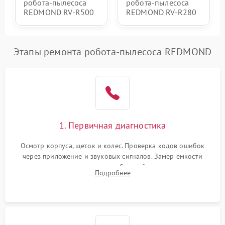
робота-пылесоса
робота-пылесоса
REDMOND RV-R500
REDMOND RV-R280
Этапы ремонта робота-пылесоса REDMOND
1. Первичная диагностика
Осмотр корпуса, щеток и колес. Проверка кодов ошибок
через приложение и звуковых сигналов. Замер емкости
аккумулятора и тестирование базовой станции зарядки.
Подробнее
Оценка работы лидара, бампера и датчиков падения для
локализации неисправности.