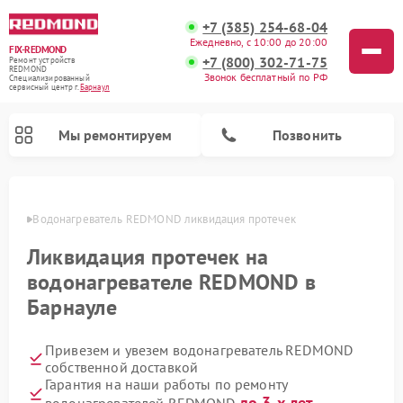
+7 (385) 254-68-04
Ежедневно, с 10:00 до 20:00
FIX-REDMOND
+7 (800) 302-71-75
Ремонт устройств
REDMOND
Звонок бесплатный по РФ
Специализированный
cервисный центр г.
Барнаул
Мы ремонтируем
Позвонить
науле
Водонагреватель REDMOND ликвидация протечек
Ликвидация протечек на
водонагревателе REDMOND в
Барнауле
Привезем и увезем водонагреватель REDMOND
собственной доставкой
Ремонт роботов-стеклоочистителей REDMOND
Ремонт роботов-пылесосов REDMOND
Ремонт парогенераторов REDMOND
Ремонт планетарных миксеров REDMOND
Ремонт вертикальных пылесосов REDMOND
Ремонт очистителей воздуха REDMOND
Гарантия на наши работы по ремонту
до 3-х лет