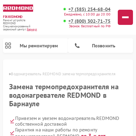
+7 (385) 254-68-04
Ежедневно, с 10:00 до 20:00
FIX-REDMOND
+7 (800) 302-71-75
Ремонт устройств
REDMOND
Звонок бесплатный по РФ
Специализированный
cервисный центр г.
Барнаул
Мы ремонтируем
Позвонить
науле
Водонагреватель REDMOND замена термопредохранителя
Замена термопредохранителя на
водонагревателе REDMOND в
Барнауле
Привезем и увезем водонагреватель REDMOND
собственной доставкой
Ремонт роботов-стеклоочистителей REDMOND
Ремонт роботов-пылесосов REDMOND
Ремонт парогенераторов REDMOND
Ремонт планетарных миксеров REDMOND
Ремонт вертикальных пылесосов REDMOND
Ремонт очистителей воздуха REDMOND
Гарантия на наши работы по ремонту
до 3-х лет